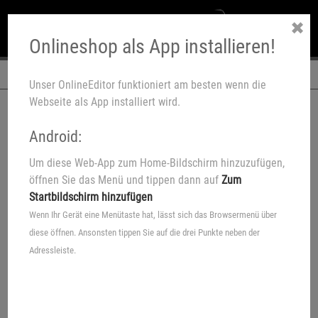
✖
Onlineshop als App installieren!
Navigation
Unser OnlineEditor funktioniert am besten wenn die
Webseite als App installiert wird.
Android:
Um diese Web-App zum Home-Bildschirm hinzuzufügen,
öffnen Sie das Menü und tippen dann auf
Zum
Startbildschirm hinzufügen
Wenn Ihr Gerät eine Menütaste hat, lässt sich das Browsermenü über
diese öffnen. Ansonsten tippen Sie auf die drei Punkte neben der
Adressleiste.