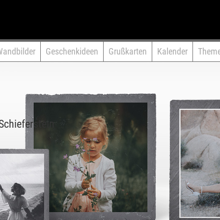
Wandbilder
Geschenkideen
Grußkarten
Kalender
Them
chieferstein