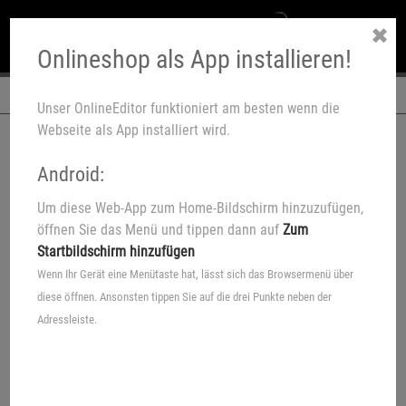
✖
Onlineshop als App installieren!
Navigation
Unser OnlineEditor funktioniert am besten wenn die
Webseite als App installiert wird.
Android:
Um diese Web-App zum Home-Bildschirm hinzuzufügen,
Naturnahe Fotoprodukte
öffnen Sie das Menü und tippen dann auf
Zum
Startbildschirm hinzufügen
Holzbild, Schießscheibe oder
Wenn Ihr Gerät eine Menütaste hat, lässt sich das Browsermenü über
Holzfigur
diese öffnen. Ansonsten tippen Sie auf die drei Punkte neben der
Adressleiste.