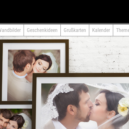
Wandbilder
Geschenkideen
Grußkarten
Kalender
Them